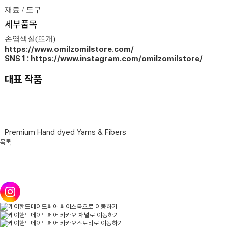
재료 / 도구
세부품목
손염색실(뜨개)
https://www.omilzomilstore.com/
SNS 1 : https://www.instagram.com/omilzomilstore/
대표 작품
Premium Hand dyed Yarns & Fibers
목록