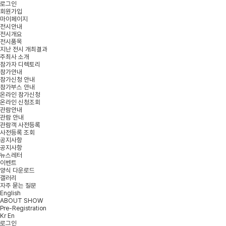
로그인
회원가입
마이페이지
전시안내
전시개요
전시품목
지난 전시 개최결과
주최사 소개
참가자 디렉토리
참가안내
참가신청 안내
참가부스 안내
온라인 참가신청
온라인 신청조회
관람안내
관람 안내
관람객 사전등록
사전등록 조회
공지사항
공지사항
뉴스레터
이벤트
양식 다운로드
갤러리
자주 묻는 질문
English
ABOUT SHOW
Pre-Registration
Kr
En
로그인