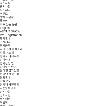
공지사항
공지사항
뉴스레터
이벤트
양식 다운로드
갤러리
자주 묻는 질문
English
ABOUT SHOW
Pre-Registration
전시안내
전시개요
전시품목
지난 전시 개최결과
주최사 소개
참가자 디렉토리
참가안내
참가신청 안내
참가부스 안내
온라인 참가신청
온라인 신청조회
관람안내
관람 안내
관람객 사전등록
사전등록 조회
공지사항
공지사항
뉴스레터
이벤트
양식 다운로드