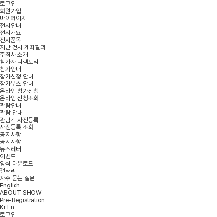
로그인
회원가입
마이페이지
전시안내
전시개요
전시품목
지난 전시 개최결과
주최사 소개
참가자 디렉토리
참가안내
참가신청 안내
참가부스 안내
온라인 참가신청
온라인 신청조회
관람안내
관람 안내
관람객 사전등록
사전등록 조회
공지사항
공지사항
뉴스레터
이벤트
양식 다운로드
갤러리
자주 묻는 질문
English
ABOUT SHOW
Pre-Registration
Kr
En
로그인