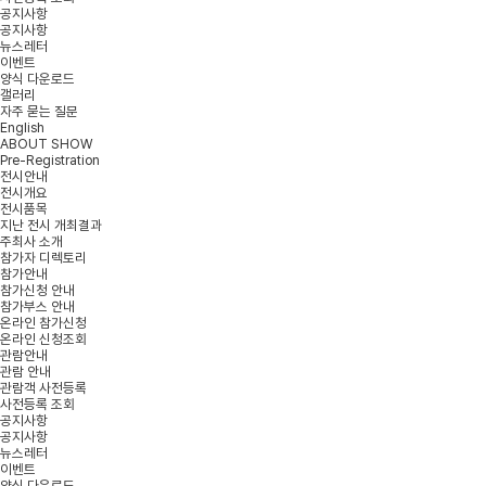
공지사항
공지사항
뉴스레터
이벤트
양식 다운로드
갤러리
자주 묻는 질문
English
ABOUT SHOW
Pre-Registration
전시안내
전시개요
전시품목
지난 전시 개최결과
주최사 소개
참가자 디렉토리
참가안내
참가신청 안내
참가부스 안내
온라인 참가신청
온라인 신청조회
관람안내
관람 안내
관람객 사전등록
사전등록 조회
공지사항
공지사항
뉴스레터
이벤트
양식 다운로드