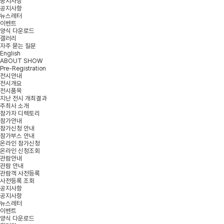
공지사항
공지사항
뉴스레터
이벤트
양식 다운로드
갤러리
자주 묻는 질문
English
ABOUT SHOW
Pre-Registration
전시안내
전시개요
전시품목
지난 전시 개최결과
주최사 소개
참가자 디렉토리
참가안내
참가신청 안내
참가부스 안내
온라인 참가신청
온라인 신청조회
관람안내
관람 안내
관람객 사전등록
사전등록 조회
공지사항
공지사항
뉴스레터
이벤트
양식 다운로드