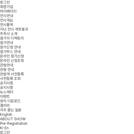
로그인
회원가입
마이페이지
전시안내
전시개요
전시품목
지난 전시 개최결과
주최사 소개
참가자 디렉토리
참가안내
참가신청 안내
참가부스 안내
온라인 참가신청
온라인 신청조회
관람안내
관람 안내
관람객 사전등록
사전등록 조회
공지사항
공지사항
뉴스레터
이벤트
양식 다운로드
갤러리
자주 묻는 질문
English
ABOUT SHOW
Pre-Registration
Kr
En
로그인