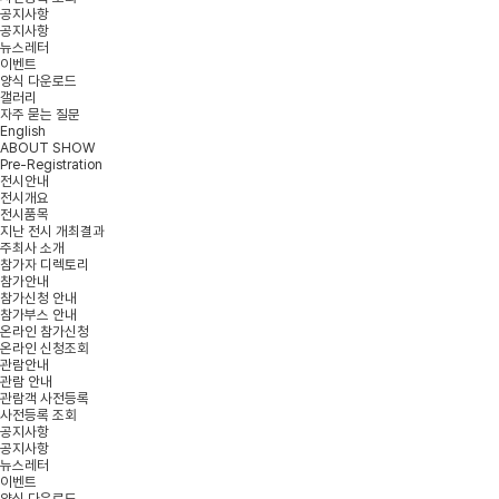
공지사항
공지사항
뉴스레터
이벤트
양식 다운로드
갤러리
자주 묻는 질문
English
ABOUT SHOW
Pre-Registration
전시안내
전시개요
전시품목
지난 전시 개최결과
주최사 소개
참가자 디렉토리
참가안내
참가신청 안내
참가부스 안내
온라인 참가신청
온라인 신청조회
관람안내
관람 안내
관람객 사전등록
사전등록 조회
공지사항
공지사항
뉴스레터
이벤트
양식 다운로드