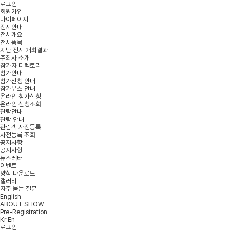
로그인
회원가입
마이페이지
전시안내
전시개요
전시품목
지난 전시 개최결과
주최사 소개
참가자 디렉토리
참가안내
참가신청 안내
참가부스 안내
온라인 참가신청
온라인 신청조회
관람안내
관람 안내
관람객 사전등록
사전등록 조회
공지사항
공지사항
뉴스레터
이벤트
양식 다운로드
갤러리
자주 묻는 질문
English
ABOUT SHOW
Pre-Registration
Kr
En
로그인