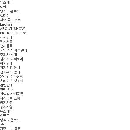
뉴스레터
이벤트
양식 다운로드
갤러리
자주 묻는 질문
English
ABOUT SHOW
Pre-Registration
전시안내
전시개요
전시품목
지난 전시 개최결과
주최사 소개
참가자 디렉토리
참가안내
참가신청 안내
참가부스 안내
온라인 참가신청
온라인 신청조회
관람안내
관람 안내
관람객 사전등록
사전등록 조회
공지사항
공지사항
뉴스레터
이벤트
양식 다운로드
갤러리
자주 묻는 질문