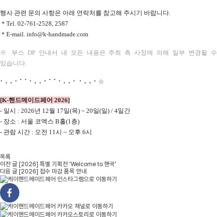
행사 관련 문의 사항은 아래 연락처를 참고해 주시기 바랍니다.
＊Tel. 02-761-2528, 2587
＊
E-mail. info@k-handmade.com
※ 부스 DP 안내서 내 모든 내용은 주최 측 사정에 의해 일부 변경될 수
있습니다.
⠂⠄⠄⠂⠁⠁⠂⠄⠄⠂⠁⠁⠂⠄⠄⠂ ⠂⠄⠄⠂☆
[K-핸드메이드페어 2026]
- 일시 : 2026년 12월 17일(목) ~ 20일(일) / 4일간
-
장소 : 서울 코엑스 B홀(1층)
- 관람 시간 : 오전 11시 ~ 오후 6시
목록
이전 글
[2026] 특별 기획전 'Welcome to 핸국'
다음 글
[2026] 접수 마감 품목 안내