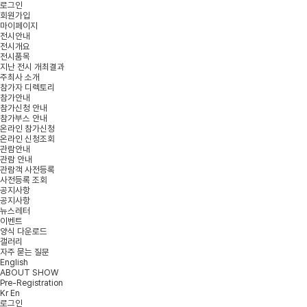
로그인
회원가입
마이페이지
전시안내
전시개요
전시품목
지난 전시 개최결과
주최사 소개
참가자 디렉토리
참가안내
참가신청 안내
참가부스 안내
온라인 참가신청
온라인 신청조회
관람안내
관람 안내
관람객 사전등록
사전등록 조회
공지사항
공지사항
뉴스레터
이벤트
양식 다운로드
갤러리
자주 묻는 질문
English
ABOUT SHOW
Pre-Registration
Kr
En
로그인